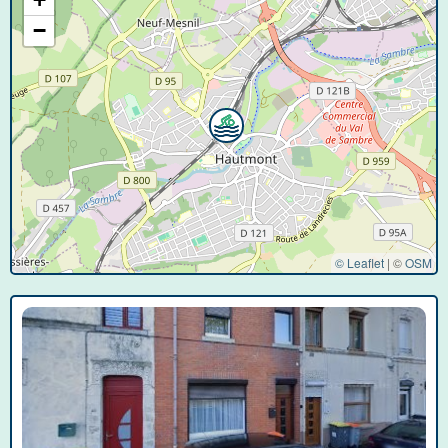
−
© Leaflet
|
©
OSM