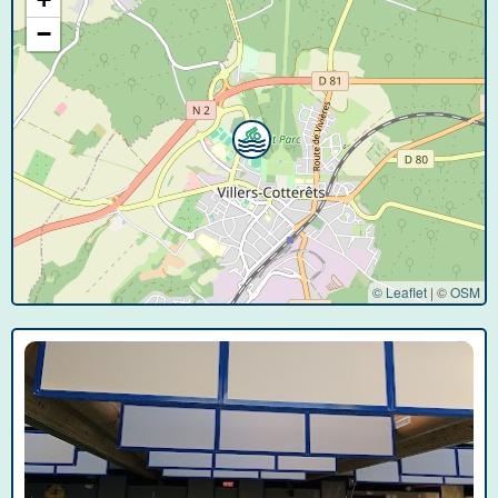
−
© Leaflet
|
©
OSM