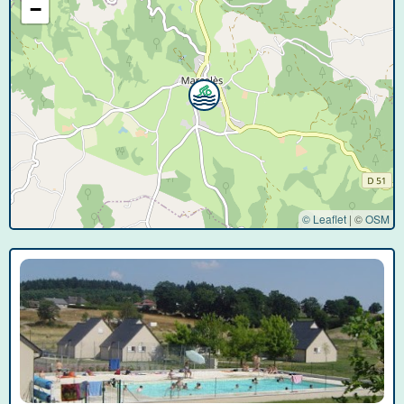
−
© Leaflet
|
©
OSM