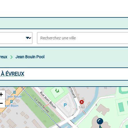
reux
Jean Bouin Pool
E À ÉVREUX
+
−