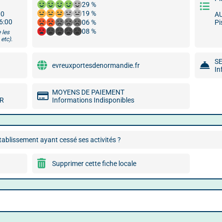
29 %
19 %
00
A
16:00
06 %
Pi
08 %
 les
etc).
S
evreuxportesdenormandie.fr
In
MOYENS DE PAIEMENT
MR
Informations Indisponibles
ablissement ayant cessé ses activités ?
Supprimer cette fiche locale