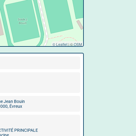
© Leaflet
|
©
OSM
e Jean Bouin
000, Évreux
CTIVITÉ PRINCIPALE
scine