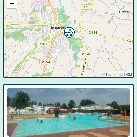
−
© Leaflet
|
©
OSM