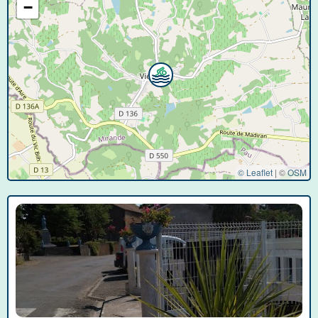
−
© Leaflet
|
©
OSM