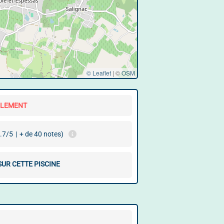
© Leaflet
|
©
OSM
LLEMENT
.7/5
|
+ de 40 notes)
SUR CETTE PISCINE