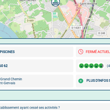
 PISCINES
FERMÉ ACTUE
(4
 Grand Chemin
PLUS D'INFOS 
nt-Gervais
ablissement ayant cessé ses activités ?