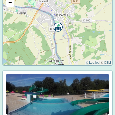
−
© Leaflet
|
©
OSM