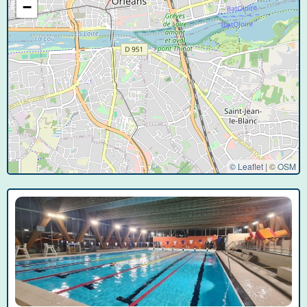
−
© Leaflet
|
©
OSM