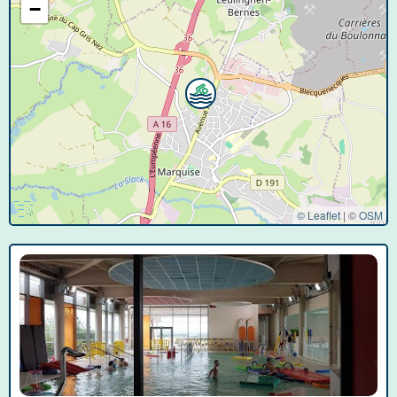
−
© Leaflet
|
©
OSM