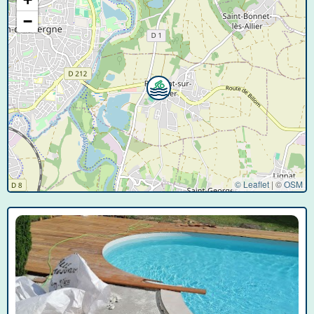
−
© Leaflet
|
©
OSM