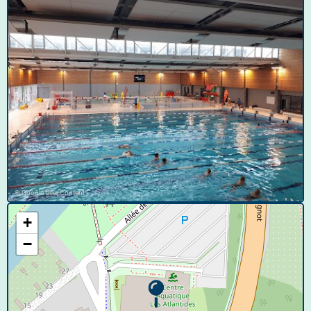
© Google User Content
+
−