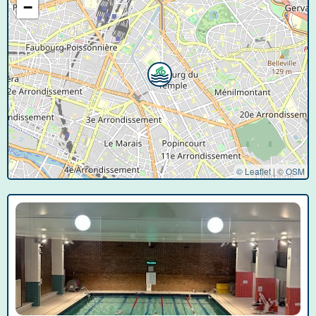
−
© Leaflet
|
©
OSM